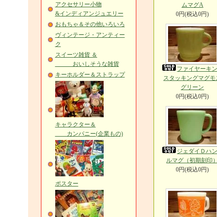
アクセサリー小物
ムマグA
&インディアンジュエリー
0円(税込0円)
おもちゃ＆その他いろいろ
ヴィンテージ・アンティー
ク
スイーツ雑貨 ＆
おいしそうな雑貨
ファイヤーキ
キーホルダー＆ストラップ
スタッキングマグモ
グリーン
0円(税込0円)
キャラクター＆
カンパニー(企業もの)
ジェダイＤハ
ルマグ（初期刻印
0円(税込0円)
ポスター