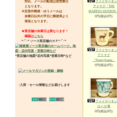
対応、メールの配信は翌営業日
ファイヤーキ
となります。
アドマグ「THE
※定形外郵便・ゆうメールは
MARTHA SESSION
休業日以外の平日に郵便局より
0円(税込0円)
発送となります。
★実店舗の休業日は異なります！
確認は
こちら
*･ﾟ･*
ソース実店舗のＨＰ
*･ﾟ･*
ファイヤーキ
アドマグ
*実店舗の地図*店内写真*営業日時*など
「Pennsylvania」
0円(税込0円)
↑入荷・セール情報などお届けします
ファイヤーキ
ローズ/青
0円(税込0円)