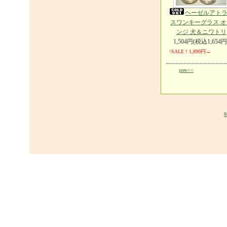
ヘーゼルアト
スワンキーグラス オ
ンジ 犬＆ニワトリ
1,504円(税込1,654円
↑
SALE！1,890円→
prev<<