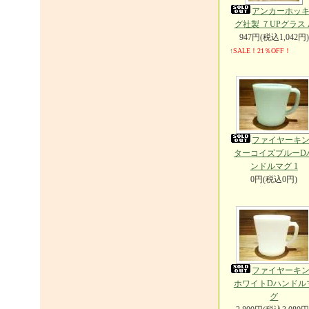
アンカーホッ
グ社製 ７UPグラス 
947円(税込1,042円)
↑
SALE！21％OFF！
ファイヤーキ
ターコイズブルーD
ンドルマグ 1
0円(税込0円)
ファイヤーキ
ホワイトDハンドル
グ