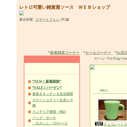
レトロ可愛い雑貨屋ソース ＷＥＢショップ
表示切替 :
スマートフォン
|
PC版
*
新着雑貨コーナー
*
セールコーナー
*
お支
ホーム
>
Fire King+mo
*NEW！新着雑貨*
*SALE！バーゲン*
prev<<
食器＆キッチン＆生活雑貨
ステーショナリー文具と小
物
インテリア雑貨・時計
バッグ・ポーチ
おさいふ・CDケース
チョコレート