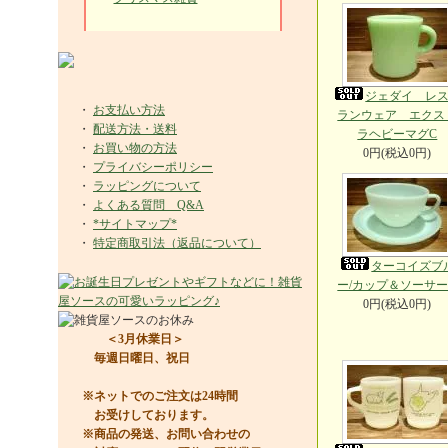
ジェダイ レ
・
お支払い方法
ランウェア エクス
・
配送方法・送料
ラヘビーマグC
・
お買い物の方法
0円(税込0円)
・
プライバシーポリシー
・
ラッピングについて
・
よくある質問 Q&A
・
*サイトマップ*
・
特定商取引法（返品について）
ターコイズブ
ー/カップ＆ソーサー
0円(税込0円)
＜3月休業日＞
毎週日曜日、祝日
※ネットでのご注文は24時間
お受けしております。
※商品の発送、お問い合わせの