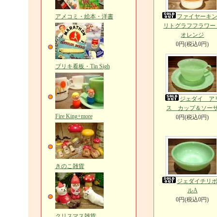
アメコミ・絵本・洋書
ファイヤーキ
リトグラフフラワ
オレンジ
0円(税込0円)
ブリキ看板・Tin Sigh
ジェダイ ア
ス カップ＆ソー
Fire King+more
0円(税込0円)
きのこ雑貨
ジェダイチリ
ルA
0円(税込0円)
クリスマス雑貨