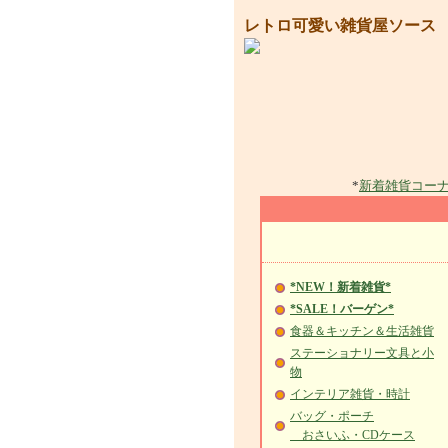
レトロ可愛い雑貨屋ソース
*
新着雑貨コー
*NEW！新着雑貨*
*SALE！バーゲン*
食器＆キッチン＆生活雑貨
ステーショナリー文具と小
物
インテリア雑貨・時計
バッグ・ポーチ
おさいふ・CDケース