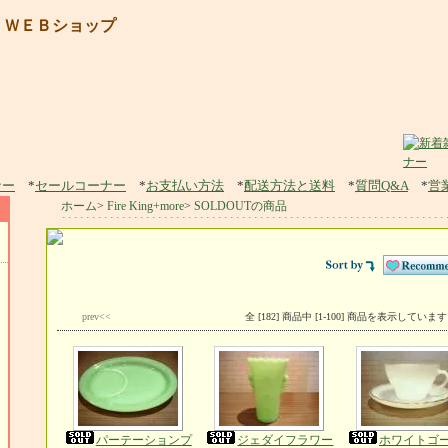
 ＷＥＢショップ
ナー
*
セールコーナー
*
お支払い方法
*
配送方法と送料
*
質問Q&A
*
営
ホーム
>
Fire King+more
>
SOLDOUTの商品
prev<<
全 [182] 商品中 [1-100] 商品を表示しています
パーテーションプ
ジェダイフラワー
ホワイトゴ