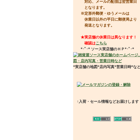
対応、メールの配信は翌営業日
となります。
※定形外郵便・ゆうメールは
休業日以外の平日に郵便局より
発送となります。
★実店舗の休業日は異なります！
確認は
こちら
*･ﾟ･*
ソース実店舗のＨＰ
*･ﾟ･*
*実店舗の地図*店内写真*営業日時*な
↑入荷・セール情報などお届けします