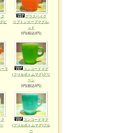
イク
グラスベイク
グピ
リプトンスープマグ/レ
ッド
0円(税込0円)
コーラ
コンコードマグ
(フリルボトムマグ)グリ
ーン
0円(税込0円)
イク
コンコードマグ
ツ
(フリルボトムマグ)ブル
ー