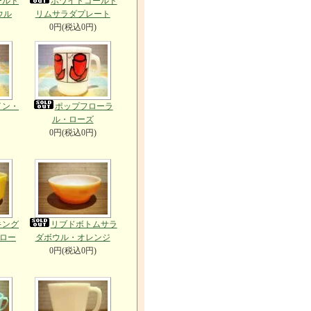
ールド
ホワイトゴールド
ウル
リムサラダプレート
0円(税込0円)
イン・
ポップフローラ
ル・ローズ
0円(税込0円)
キング
リブドボトムサラ
ロー
ダボウル・オレンジ
0円(税込0円)