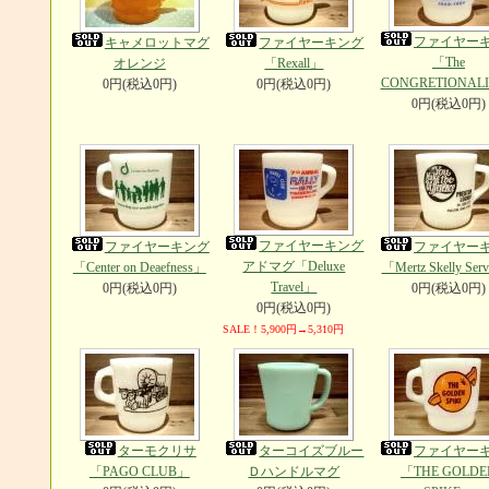
ファイヤー
キャメロットマグ
ファイヤーキング
「The
オレンジ
「Rexall」
CONGRETIONAL
0円(税込0円)
0円(税込0円)
0円(税込0円)
ファイヤーキング
ファイヤーキング
ファイヤー
アドマグ「Deluxe
「Center on Deaefness」
「Mertz Skelly Ser
Travel」
0円(税込0円)
0円(税込0円)
0円(税込0円)
SALE！5,900円→5,310円
ターモクリサ
ターコイズブルー
ファイヤー
「PAGO CLUB」
Ｄハンドルマグ
「THE GOLDE