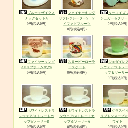
ブルーモザイクス
ファイヤーキング
ターコイズ
ナックセットA
リフレジレーターS・ゲ
シュガー＆クリー
0円(税込0円)
イファドフルーツ
0円(税込0円)
0円(税込0円)
ファイヤーキング
スヌーピーローラ
ジェダイレ
ADリブボトムマグb
ースケート
ンウェア/ストレ
0円(税込0円)
0円(税込0円)
ップ＆ソーサー
0円(税込0円)
ホワイトレストラ
ホワイトレストラ
グラスベ
ンウェア/ストレートカ
ンウェア/ストレートカ
リプトンスープマ
ップ&ソーサーB
ップ＆ソーサーA
ワイト
0円(税込0円)
0円(税込0円)
0円(税込0円)