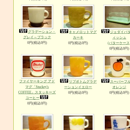
グラデーション・
キャメロットマグ
ジェダイバ
グレイ～ブラック
カーキ
ィッシュ
0円(税込0円)
0円(税込0円)
(バターケース
0円(税込0円)
ファイヤーキング アド
リブボトムグラデ
スーパーフ
マグ「Stuckey's
ーションイエロー
オレンジ
COFFEE」スタッキーズ
0円(税込0円)
0円(税込0円)
コーヒー
0円(税込0円)