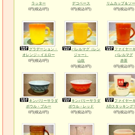
ラッター
デコベース
リムカップ＆ソー
0円(税込0円)
0円(税込0円)
0円(税込0円)
グラデーション・
バレルマグ（レン
ファイヤー
オレンジ～イエロー
ジャー）
バレルマグ
0円(税込0円)
山吹
赤茶
0円(税込0円)
0円(税込0円)
キンバリーサラダ
キンバリーサラダ
ファイヤー
ボウル・ブルー
ボウル・レッド
ADスタッキング
0円(税込0円)
0円(税込0円)
0円(税込0円)