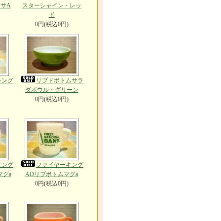
サA
スターシャイン・レッ
ド
0円(税込0円)
キング
リブドボトムサラ
ダボウル・グリーン
0円(税込0円)
キング
ファイヤーキング
マグa
ADリブボトムマグa
0円(税込0円)