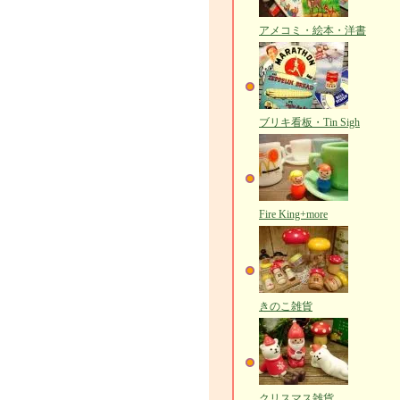
アメコミ・絵本・洋書
ブリキ看板・Tin Sigh
Fire King+more
きのこ雑貨
クリスマス雑貨