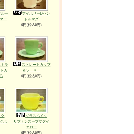
ブルー
アイボリーDハン
マー
ドルマグ
0円(税込0円)
ストラ
ストレートカップ
ートカ
＆ソーサー
B
0円(税込0円)
イク
グラスベイク
グホ
リプトンスープマグイ
エロー
0円(税込0円)