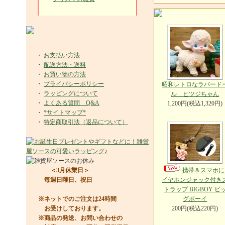
・
お支払い方法
・
配送方法・送料
・
お買い物の方法
・
プライバシーポリシー
昭和レトロなラバード
・
ラッピングについて
ル ヒツジちゃん
・
よくある質問 Q&A
1,200円(税込1,320円)
・
*サイトマップ*
・
特定商取引法（返品について）
＜3月休業日＞
携帯＆スマホに
毎週日曜日、祝日
イヤホンジャック付き
トラップ BIGBOY ビ
※ネットでのご注文は24時間
グボーイ
お受けしております。
200円(税込220円)
※商品の発送、お問い合わせの