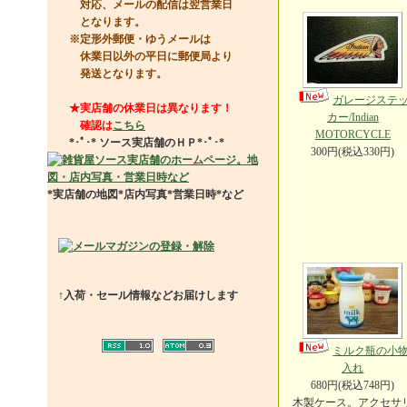
対応、メールの配信は翌営業日
となります。
※定形外郵便・ゆうメールは
休業日以外の平日に郵便局より
発送となります。
ガレージステ
★実店舗の休業日は異なります！
カー/Indian
確認は
こちら
MOTORCYCLE
*･ﾟ･*
ソース実店舗のＨＰ
*･ﾟ･*
300円(税込330円)
*実店舗の地図*店内写真*営業日時*など
↑入荷・セール情報などお届けします
ミルク瓶の小
入れ
680円(税込748円)
木製ケース。アクセサ