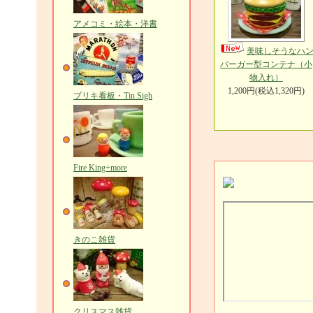
アメコミ・絵本・洋書
美味しそうなハ
バーガー型コンテナ（小
物入れ）
1,200円(税込1,320円)
ブリキ看板・Tin Sigh
Fire King+more
きのこ雑貨
クリスマス雑貨