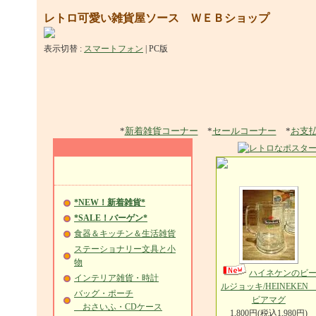
レトロ可愛い雑貨屋ソース ＷＥＢショップ
表示切替 :
スマートフォン
|
PC版
*
新着雑貨コーナー
*
セールコーナー
*
お支
*NEW！新着雑貨*
*SALE！バーゲン*
食器＆キッチン＆生活雑貨
ステーショナリー文具と小
物
ハイネケンのビ
インテリア雑貨・時計
ルジョッキ/HEINEKE
バッグ・ポーチ
ビアマグ
おさいふ・CDケース
1,800円(税込1,980円)