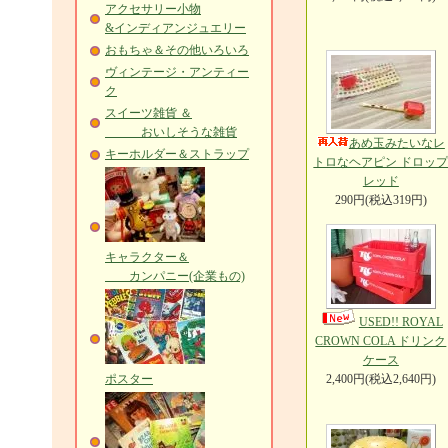
アクセサリー小物
&インディアンジュエリー
おもちゃ＆その他いろいろ
ヴィンテージ・アンティー
ク
スイーツ雑貨 ＆
おいしそうな雑貨
あめ玉みたいなレ
キーホルダー＆ストラップ
トロなヘアピン ドロッ
レッド
290円(税込319円)
キャラクター＆
カンパニー(企業もの)
USED!! ROYAL
CROWN COLA ドリンク
ケース
ポスター
2,400円(税込2,640円)