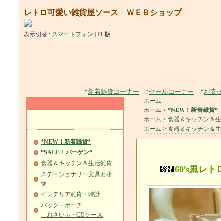
レトロ可愛い雑貨屋ソース ＷＥＢショップ
表示切替 :
スマートフォン
|
PC版
*
新着雑貨コーナー
*
セールコーナー
*
お支
ホーム
ホーム
>
*NEW！新着雑貨*
ホーム
>
食器＆キッチン＆生
ホーム
>
食器＆キッチン＆生
*NEW！新着雑貨*
*SALE！バーゲン*
食器＆キッチン＆生活雑貨
60’s風
ステーショナリー文具と小
物
インテリア雑貨・時計
バッグ・ポーチ
おさいふ・CDケース