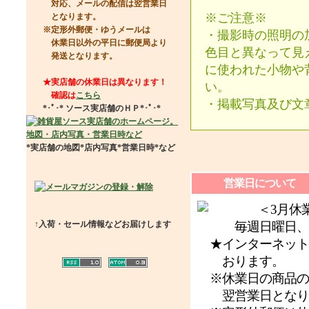
対応、メールの配信は翌営業日
※ご注意※
となります。
※定形外郵便・ゆうメールは
・撮影時の照明の
休業日以外の平日に郵便局より
色目と異なって見
発送となります。
に使われた小物や
★実店舗の休業日は異なります！
い。
確認は
こちら
・掲載写真及び文
*･ﾟ･*
ソース実店舗のＨＰ
*･ﾟ･*
*実店舗の地図*店内写真*営業日時*など
営業日について
＜3月休業
↑入荷・セール情報などお届けします
毎週日曜日、
★インターネットで
おります。
※休業日の商品の
翌営業日となり