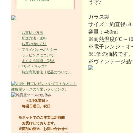
うぞ♪
ガラス製
サイズ：約直径φ8.8c
容量：480ml
・
お支払い方法
・
配送方法・送料
※耐熱温度0℃～10
・
お買い物の方法
※電子レンジ・オ
・
プライバシーポリシー
※1個の価格です
・
ラッピングについて
※ヴィンテージ品
・
よくある質問 Q&A
・
*サイトマップ*
・
特定商取引法（返品について）
＜3月休業日＞
毎週日曜日、祝日
※ネットでのご注文は24時間
お受けしております。
※商品の発送、お問い合わせの