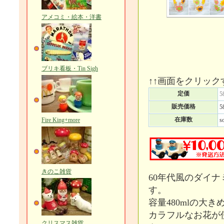
アメコミ・絵本・洋書
ブリキ看板・Tin Sigh
↑↑画面をクリック
定価
5
販売価格
5
在庫数
Fire King+more
s
きのこ雑貨
60年代風のダイ
す。
容量480mlの大き
カラフルなお花が
クリスマス雑貨