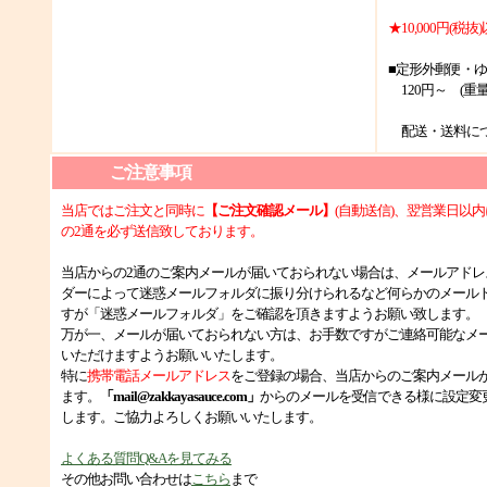
★10,000円(
■定形外郵便・
120円～ (重
配送・送料に
ご注意事項
当店ではご注文と同時に
【ご注文確認メール】
(自動送信)、翌営業日以内
の2通を必ず送信致しております。
当店からの2通のご案内メールが届いておられない場合は、メールアドレ
ダーによって迷惑メールフォルダに振り分けられるなど何らかのメール
すが「迷惑メールフォルダ」をご確認を頂きますようお願い致します。
万が一、メールが届いておられない方は、お手数ですがご連絡可能なメ
いただけますようお願いいたします。
特に
携帯電話メールアドレス
をご登録の場合、当店からのご案内メール
ます。
「mail@zakkayasauce.com」
からのメールを受信できる様に設定変
します。ご協力よろしくお願いいたします。
よくある質問Q&Aを見てみる
その他お問い合わせは
こちら
まで