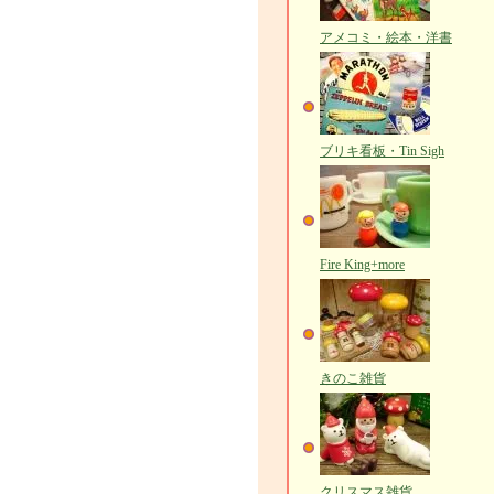
アメコミ・絵本・洋書
ブリキ看板・Tin Sigh
Fire King+more
きのこ雑貨
クリスマス雑貨