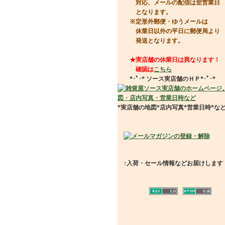
対応、メールの配信は翌営業日
となります。
※定形外郵便・ゆうメールは
休業日以外の平日に郵便局より
発送となります。
★実店舗の休業日は異なります！
確認は
こちら
*･ﾟ･*
ソース実店舗のＨＰ
*･ﾟ･*
*実店舗の地図*店内写真*営業日時*な
↑入荷・セール情報などお届けします