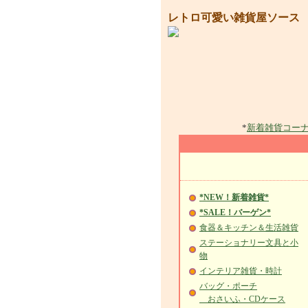
レトロ可愛い雑貨屋ソース
*
新着雑貨コー
*NEW！新着雑貨*
*SALE！バーゲン*
食器＆キッチン＆生活雑貨
ステーショナリー文具と小
物
インテリア雑貨・時計
バッグ・ポーチ
おさいふ・CDケース