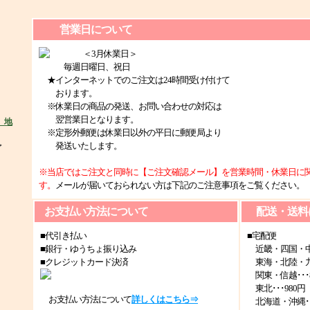
営業日について
＜3月休業日＞
毎週日曜日、祝日
★インターネットでのご注文は24時間受け付けて
おります。
※休業日の商品の発送、お問い合わせの対応は
翌営業日となります。
※定形外郵便は休業日以外の平日に郵便局より
発送いたします。
ど
※当店ではご注文と同時に【ご注文確認メール】を営業時間・休業日に
す。
メールが届いておられない方は下記のご注意事項をご覧ください。
お支払い方法について
配送・送料
■代引き払い
■宅配便
■銀行・ゆうちょ振り込み
近畿・四国・中国
■クレジットカード決済
東海・北陸・九州
関東・信越･･･8
東北･･･980円
お支払い方法について
詳しくはこちら⇒
北海道・沖縄･･･