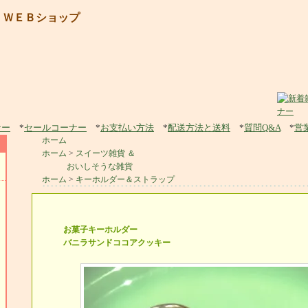
 ＷＥＢショップ
ナー
*
セールコーナー
*
お支払い方法
*
配送方法と送料
*
質問Q&A
*
営
ホーム
ホーム
>
スイーツ雑貨 ＆
おいしそうな雑貨
ホーム
>
キーホルダー＆ストラップ
お菓子キーホルダー
バニラサンドココアクッキー