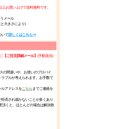
税抜)以上お買い上げで送料無料です。
ゆうメール
量と大きさにより)
ついて
詳しくはこちら⇒
に
【ご注文詳細メール】
(手動送信)
スの間違いや、お使いのプロバイ
トラブルが考えられます。お手数で
ールアドレスを
こちら
までご連絡を
が拒否され届かないことが多くあり
更頂くと、ほとんどの場合は解決致