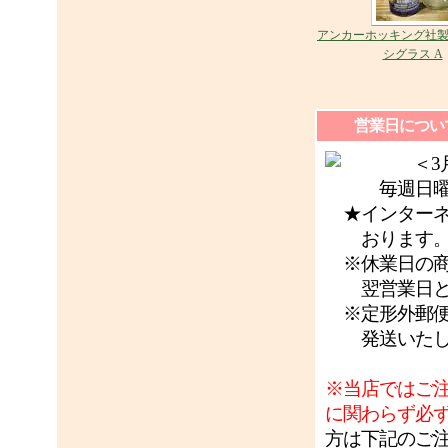
アンカーホッキング社製 P
シグラス A
営業日につい
＜3月
毎週日曜
★インターネ
おります
※休業日の商
翌営業日と
※定形外郵便
発送いたし
※当店ではご
に関わらず必
方は下記のご