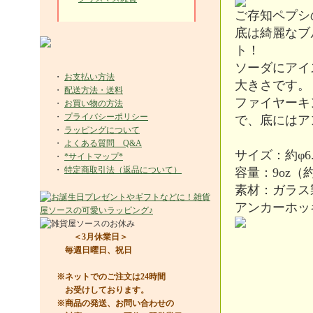
ご存知ペプシ
底は綺麗なブ
ト！
ソーダにアイ
・
お支払い方法
大きさです。
・
配送方法・送料
ファイヤーキ
・
お買い物の方法
・
プライバシーポリシー
で、底にはア
・
ラッピングについて
・
よくある質問 Q&A
サイズ：約φ6.
・
*サイトマップ*
・
特定商取引法（返品について）
容量：9oz（約
素材：ガラス
アンカーホッ
＜3月休業日＞
毎週日曜日、祝日
※ネットでのご注文は24時間
お受けしております。
※商品の発送、お問い合わせの