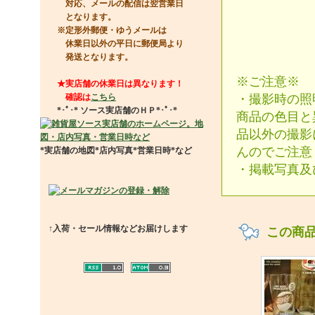
対応、メールの配信は翌営業日
となります。
※定形外郵便・ゆうメールは
休業日以外の平日に郵便局より
発送となります。
※ご注意※
★実店舗の休業日は異なります！
確認は
こちら
・撮影時の照
*･ﾟ･*
ソース実店舗のＨＰ
*･ﾟ･*
商品の色目と
品以外の撮影
んのでご注意
*実店舗の地図*店内写真*営業日時*など
・掲載写真及
↑入荷・セール情報などお届けします
この商