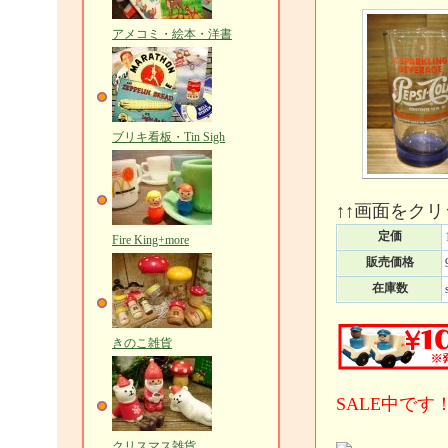
アメコミ・絵本・洋書
ブリキ看板・Tin Sigh
↑↑画面をク
定価
Fire King+more
販売価格
在庫数
きのこ雑貨
SALE中です！
クリスマス雑貨