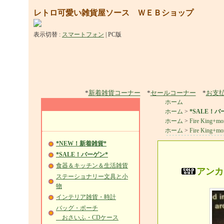
レトロ可愛い雑貨屋ソース ＷＥＢショップ
表示切替 :
スマートフォン
|
PC版
*
新着雑貨コーナー
*
セールコーナー
*
お支
ホーム
ホーム
>
*SALE！バ
ホーム
>
Fire King+mo
ホーム
>
Fire King+mo
*NEW！新着雑貨*
*SALE！バーゲン*
食器＆キッチン＆生活雑貨
アンカ
ステーショナリー文具と小
物
インテリア雑貨・時計
バッグ・ポーチ
おさいふ・CDケース