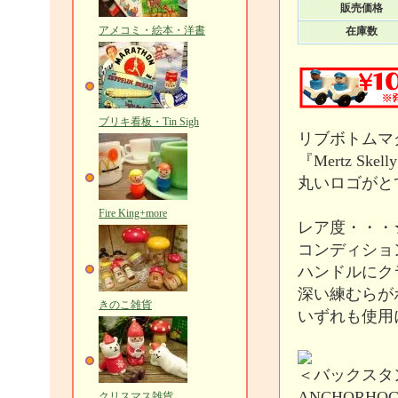
販売価格
アメコミ・絵本・洋書
在庫数
ブリキ看板・Tin Sigh
リブボトムマ
『Mertz Skel
丸いロゴがと
Fire King+more
レア度・・・
コンディショ
ハンドルにク
深い練むらが
きのこ雑貨
いずれも使用
＜バックスタ
ANCHORHOC
クリスマス雑貨