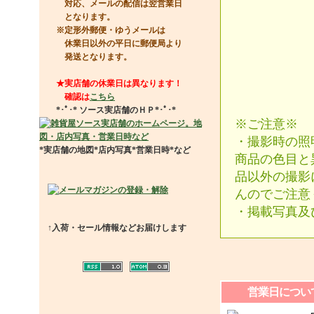
対応、メールの配信は翌営業日
となります。
※定形外郵便・ゆうメールは
休業日以外の平日に郵便局より
発送となります。
★実店舗の休業日は異なります！
確認は
こちら
*･ﾟ･*
ソース実店舗のＨＰ
*･ﾟ･*
※ご注意※
・撮影時の照
*実店舗の地図*店内写真*営業日時*など
商品の色目と
品以外の撮影
んのでご注意
・掲載写真及
↑入荷・セール情報などお届けします
営業日につい