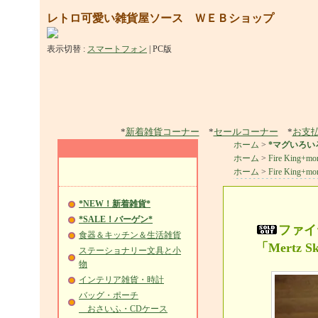
レトロ可愛い雑貨屋ソース ＷＥＢショップ
表示切替 :
スマートフォン
|
PC版
*
新着雑貨コーナー
*
セールコーナー
*
お支
ホーム
>
*マグいろい
ホーム
>
Fire King+mo
ホーム
>
Fire King+mo
*NEW！新着雑貨*
*SALE！バーゲン*
ファイ
食器＆キッチン＆生活雑貨
「Mertz Sk
ステーショナリー文具と小
物
インテリア雑貨・時計
バッグ・ポーチ
おさいふ・CDケース