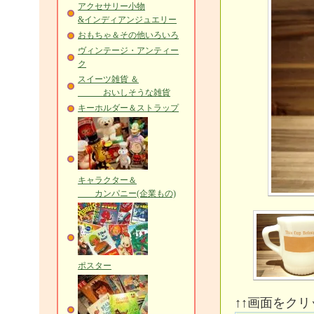
アクセサリー小物
&インディアンジュエリー
おもちゃ＆その他いろいろ
ヴィンテージ・アンティー
ク
スイーツ雑貨 ＆
おいしそうな雑貨
キーホルダー＆ストラップ
キャラクター＆
カンパニー(企業もの)
ポスター
↑↑画面をク