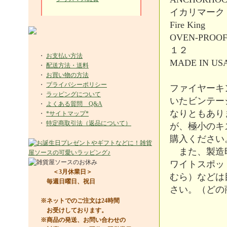
イカリマーク
Fire King
OVEN-PROO
１２
・
お支払い方法
MADE IN US
・
配送方法・送料
・
お買い物の方法
・
プライバシーポリシー
ファイヤーキ
・
ラッピングについて
いたビンテー
・
よくある質問 Q&A
なりともあり
・
*サイトマップ*
・
特定商取引法（返品について）
が、極小のキ
購入ください
また、製造時
ワイトスポッ
＜3月休業日＞
むら）などは
毎週日曜日、祝日
さい。（どの
※ネットでのご注文は24時間
お受けしております。
※商品の発送、お問い合わせの