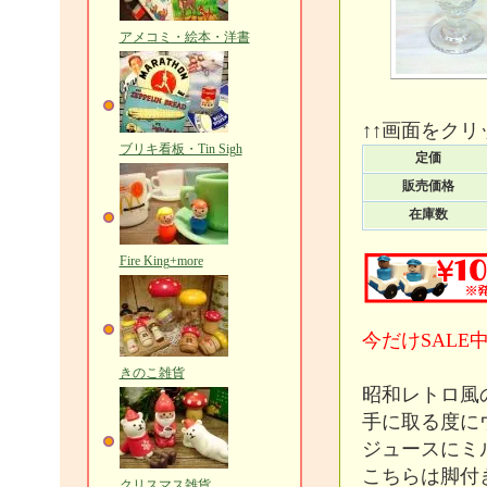
アメコミ・絵本・洋書
↑↑画面をク
ブリキ看板・Tin Sigh
定価
販売価格
在庫数
Fire King+more
今だけSALE
きのこ雑貨
昭和レトロ風
手に取る度に
ジュースにミ
こちらは脚付
クリスマス雑貨