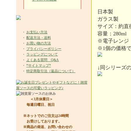
日本製
ガラス製
サイズ：約直径φ7
・
お支払い方法
容量：280ml
・
配送方法・送料
※電子レンジ
・
お買い物の方法
※1個の価格
・
プライバシーポリシー
・
ラッピングについて
・
よくある質問 Q&A
・
*サイトマップ*
↓同シリーズ
・
特定商取引法（返品について）
＜3月休業日＞
毎週日曜日、祝日
※ネットでのご注文は24時間
お受けしております。
※商品の発送、お問い合わせの