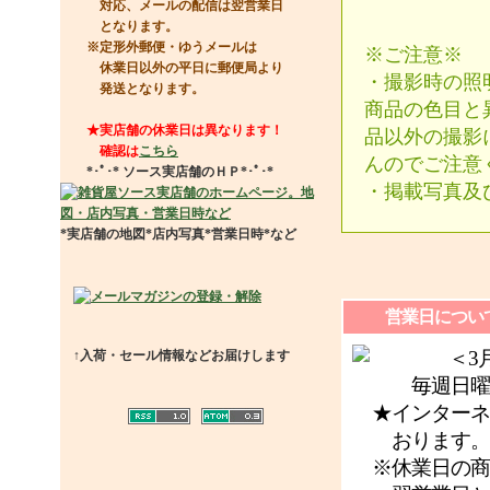
対応、メールの配信は翌営業日
となります。
※定形外郵便・ゆうメールは
※ご注意※
休業日以外の平日に郵便局より
・撮影時の照
発送となります。
商品の色目と
★実店舗の休業日は異なります！
品以外の撮影
確認は
こちら
んのでご注意
*･ﾟ･*
ソース実店舗のＨＰ
*･ﾟ･*
・掲載写真及
*実店舗の地図*店内写真*営業日時*など
営業日につい
＜3月休
↑入荷・セール情報などお届けします
毎週日曜日
★インターネッ
おります。
※休業日の商