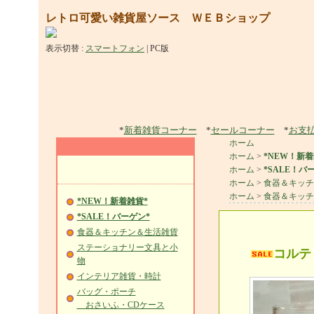
レトロ可愛い雑貨屋ソース ＷＥＢショップ
表示切替 :
スマートフォン
|
PC版
*
新着雑貨コーナー
*
セールコーナー
*
お支
ホーム
ホーム
>
*NEW！新着
ホーム
>
*SALE！バ
ホーム
>
食器＆キッチ
ホーム
>
食器＆キッチ
*NEW！新着雑貨*
*SALE！バーゲン*
食器＆キッチン＆生活雑貨
ステーショナリー文具と小
コルテ
物
インテリア雑貨・時計
バッグ・ポーチ
おさいふ・CDケース